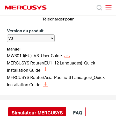
Click
to
skip
MERCUSYS
MERCUSYS
the
Télécharger pour
Produits
navigation
bar
Version du produit
Support
Manuel
À
MW301R(EU)_V3_User Guide
MERCUSYS Router(EU1_12 Languages)_Quick
Installation Guide
propos
MERCUSYS Router(Asia-Pacific-6 Lanuages)_Quick
Installation Guide
de
Mercusys
Simulateur MERCUSYS
FAQ