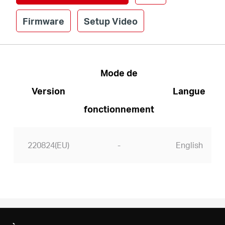
Firmware
Setup Video
Canada
/
Mode de
Version
Langue
Français
fonctionnement
220824(EU)
-
English