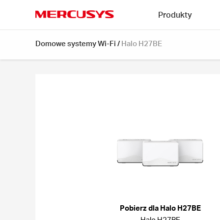
Click
Produkty
to
skip
MERCUSYS
the
Domowe systemy Wi-Fi
/
Halo H27BE
navigation
bar
Pobierz dla Halo H27BE
Halo H27BE