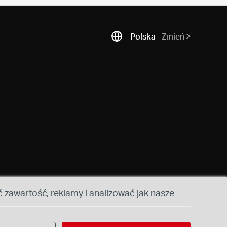
Polska
Zmień
 zawartość, reklamy i analizować jak nasze