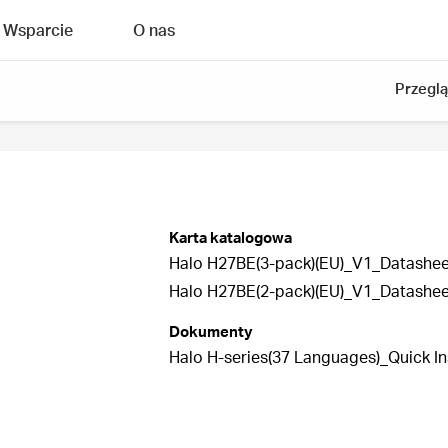
Wsparcie
O nas
Przegl
Karta katalogowa
Halo H27BE(3-pack)(EU)_V1_Datashee
Halo H27BE(2-pack)(EU)_V1_Datashee
Dokumenty
Halo H-series(37 Languages)_Quick In