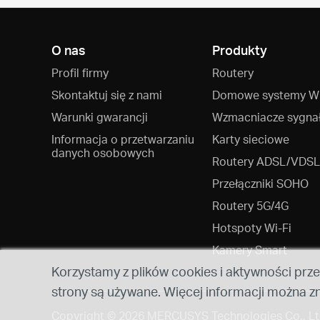
O nas
Produkty
Profil firmy
Routery
Skontaktuj się z nami
Domowe systemy Wi
Warunki gwarancji
Wzmacniacze sygna
Informacja o przetwarzaniu
Karty sieciowe
danych osobowych
Routery ADSL/VDSL
Przełączniki SOHO
Routery 5G/4G
Hotspoty Wi‑Fi
Kamery Smart
Korzystamy z plików cookies i aktywności prze
strony są używane. Więcej informacji można z
Copyright © 2026 MERCUSYS Technologies Co., Ltd