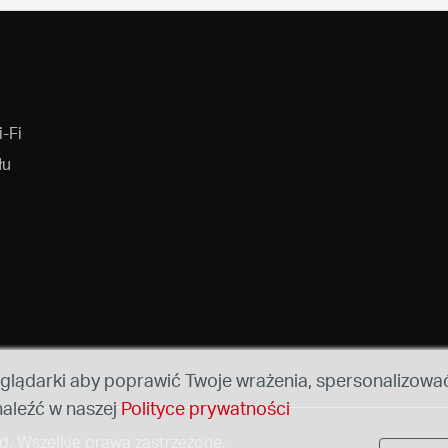
-Fi
łu
glądarki aby poprawić Twoje wrażenia, spersonalizować
naleźć w naszej
Polityce prywatności
. Wszelkie prawa zastrzeżone.